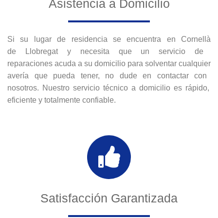
Asistencia a Domicilio
Si
su lugar de residencia se encuentra
en
Cornell
à
de
Ll
ob
reg
at
y
ne
ces
ita
que
un
servicio de
reparaciones
ac
uda
a
su
dom
ic
il
io
para
solvent
ar
c
ual
qu
ier
aver
ía
que
p
ued
a
t
ener
,
no
dude
en
contact
ar
con
nos
ot
ros
.
Nu
estro
servic
io
t
é
cn
ico
a
dom
ic
il
io
es
r
á
p
ido
,
e
f
icient
e
y
total
ment
e
conf
iable
.
Satisfacción Garantizada