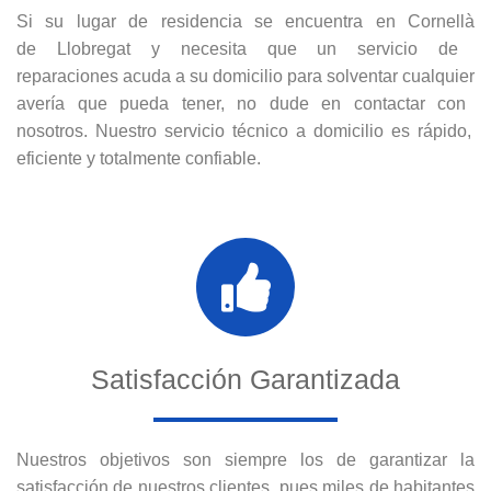
Si
su lugar de residencia se encuentra
en
Cornell
à
de
Ll
ob
reg
at
y
ne
ces
ita
que
un
servicio de
reparaciones
ac
uda
a
su
dom
ic
il
io
para
solvent
ar
c
ual
qu
ier
aver
ía
que
p
ued
a
t
ener
,
no
dude
en
contact
ar
con
nos
ot
ros
.
Nu
estro
servic
io
t
é
cn
ico
a
dom
ic
il
io
es
r
á
p
ido
,
e
f
icient
e
y
total
ment
e
conf
iable
.
Satisfacción Garantizada
Nuestros objetivos son siempre los de garantizar la
satisfacción de nuestros clientes, pues miles de habitantes