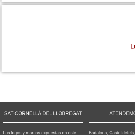
L
SAT-CORNELLÀ DEL LLOBREGAT
ATENDEM
Los logos y marcas expuestas en este
Badalona, Castelldefels,